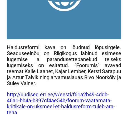
Haldusreformi kava on jõudnud lõpusirgele.
Seaduseelnõu on Riigikogus läbinud esimese
lugemise ja parandusettepanekud teiseks
lugemiseks on esitatud. "Foorumis" avavad
teemat Kalle Laanet, Kajar Lember, Kersti Sarapuu
ja Artur Talvik ning arvamuslauas Rivo Noorkõiv ja
Sulev Valner.
http://uudised.err.ee/v/eesti/f61a2b49-4ddb-
46a1-bb4a-b397cf4ae54b/foorum-vaatamata-
kriitikale-on-uksmeel-et-haldusreform-tuleb-ara-
teha