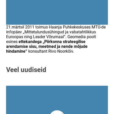
21.märtsil 2011 toimus Haanja Puhkekeskuses MTÜ-de
infopäev „Mittetulundusühingud ja vabatahtlikkus
Euroopas ning Leader Võrumaal“. Geomedia poolt
esines
ettekandega „Piirkonna strateegilise
arendamise sisu, meetmed ja nende mõjude
hindamine“
konsultant Rivo Noorkõiv.
Veel uudiseid