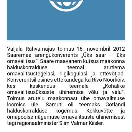
Valjala Rahvamajas toimus 16. novembril 2012
Saaremaa arengukonverents „Üks saar – üks
omavalitsus“. Saare maavanem kutsus maakonna
halduskorralduse teemal arutlema
omavalitsustegelasi, riigikogulasi ja ettevõtjad.
Konverentsil esines ettekandega ka Rivo Noorkõiv,
kes keskendus teemale „Kohalike
omavalitsusüksuste ühinemise võlu ja valu“.
Toimus arutelu maakonnast ühe omavalitsuse
loomise üle. Samuti oli teemaks Gotlandi
halduskorralduse kogemus. Kokkuvõtte ja
omapoolse nägemuse omavalitsuste ühinemisest
tegi regionaalminister Siim Valmar Kiisler.