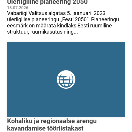
Üleriigiline planeering 2050
18.07.2026
Vabariigi Valitsus algatas 5. jaanuaril 2023
üleriigilise planeeringu „Eesti 2050“. Planeeringu
eesmärk on määrata kindlaks Eesti ruumiline
struktuur, ruumikasutus ning...
Kohaliku ja regionaalse arengu
kavandamise tööriistakast