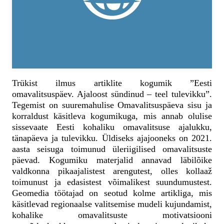
Trükist ilmus artiklite kogumik ”Eesti
omavalitsuspäev. Ajaloost sündinud – teel tulevikku”.
Tegemist on suuremahulise Omavalitsuspäeva sisu ja
korraldust käsitleva kogumikuga, mis annab olulise
sissevaate Eesti kohaliku omavalitsuse ajalukku,
tänapäeva ja tulevikku. Üldiseks ajajooneks on 2021.
aasta seisuga toimunud üleriigilised omavalitsuste
päevad. Kogumiku materjalid annavad läbilõike
valdkonna pikaajalistest arengutest, olles kollaaž
toimunust ja edasistest võimalikest suundumustest.
Geomedia töötajad on seotud kolme artikliga, mis
käsitlevad regionaalse valitsemise mudeli kujundamist,
kohalike omavalitsuste motivatsiooni