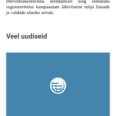
ettevõtluskeskkonna arendamisel ning elanikuks
registreerimise kampaaniate läbiviimise mõju linnade
ja valdade elanike arvule.
Veel uudiseid