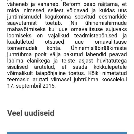
väheneb ja vananeb. Reform peab näitama, et
mida inimesed sellest võidavad ja kuidas uus
juhtimismudel kogukonna soovitud eesmärkide
saavutamist toetab. Nii ühinemishirmude
mahavõtmiseks kui uue omavalitsuse sujuvaks
loomiseks on vajalikud teadmistepõhised ja
kaalutletud otsused uue omavalitsuse
toimemudeli kohta. Ühinemisläbirääkimiste
juhtrühma poolt välja pakutud lahendid peavad
läbima elanikega ja teiste asjast huvitatutega
sisulised arutelud, et saada kokkulepetele
võimalikult laiapõhjaline toetus. Kõiki nimetatud
teemasid arutati viimasel juhtrühma koosolekul
17. septembril 2015.
Veel uudiseid