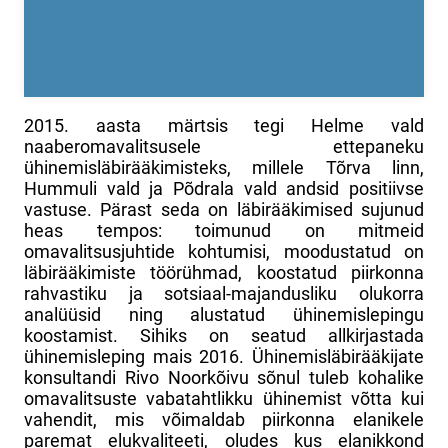
2015. aasta märtsis tegi Helme vald
naaberomavalitsusele ettepaneku
ühinemisläbirääkimisteks, millele Tõrva linn,
Hummuli vald ja Põdrala vald andsid positiivse
vastuse. Pärast seda on läbirääkimised sujunud
heas tempos: toimunud on mitmeid
omavalitsusjuhtide kohtumisi, moodustatud on
läbirääkimiste töörühmad, koostatud piirkonna
rahvastiku ja sotsiaal-majandusliku olukorra
analüüsid ning alustatud ühinemislepingu
koostamist. Sihiks on seatud allkirjastada
ühinemisleping mais 2016. Ühinemisläbirääkijate
konsultandi Rivo Noorkõivu sõnul tuleb kohalike
omavalitsuste vabatahtlikku ühinemist võtta kui
vahendit, mis võimaldab piirkonna elanikele
paremat elukvaliteeti, oludes kus elanikkond