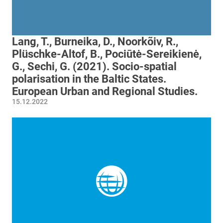
Lang, T., Burneika, D., Noorkõiv, R.,
Plüschke-Altof, B., Pociūtė-Sereikienė,
G., Sechi, G. (2021). Socio-spatial
polarisation in the Baltic States.
European Urban and Regional Studies.
15.12.2022