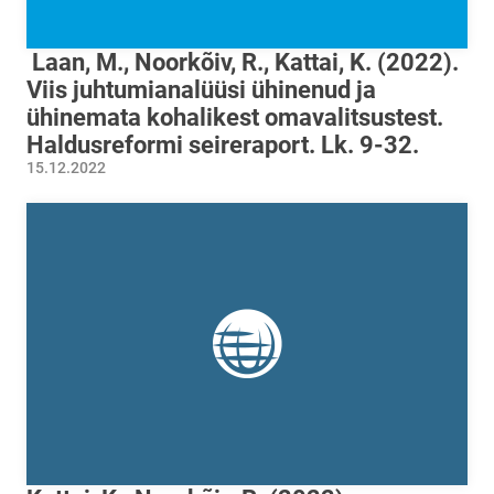
Laan, M., Noorkõiv, R., Kattai, K. (2022).
Viis juhtumianalüüsi ühinenud ja
ühinemata kohalikest omavalitsustest.
Haldusreformi seireraport. Lk. 9-32.
15.12.2022