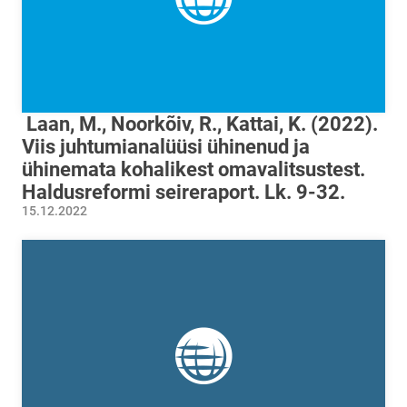
Laan, M., Noorkõiv, R., Kattai, K. (2022).
Viis juhtumianalüüsi ühinenud ja
ühinemata kohalikest omavalitsustest.
Haldusreformi seireraport. Lk. 9-32.
15.12.2022