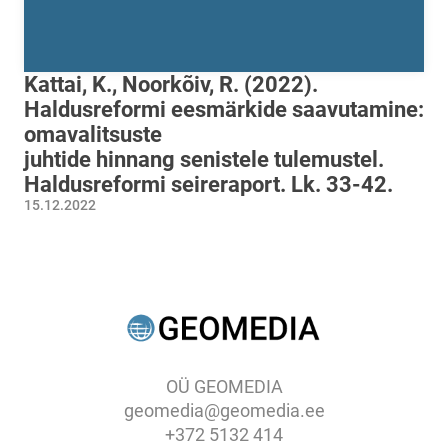
Kattai, K., Noorkõiv, R. (2022).
Haldusreformi eesmärkide saavutamine:
omavalitsuste
juhtide hinnang senistele tulemustel.
Haldusreformi seireraport. Lk. 33-42.
15.12.2022
OÜ GEOMEDIA
geomedia@geomedia.ee
+372 5132 414